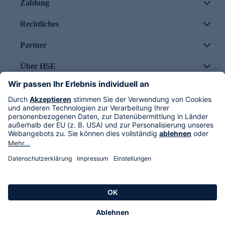
Zahlung
Rechtliches
Partner
Über HSE
Im TV
HSE International
Versand durch
Folge uns
AGB
Datenschutz
Impressum
Alle Rechte vorbehalten. Alle Preise inkl. gesetzlicher MwSt., zzgl. Versandkosten.