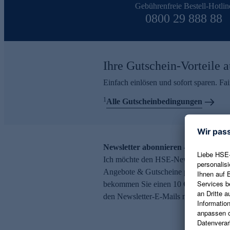
Gebührenfreie Bestell-Hotlin
0800 29 888 88
Ihre Gutschein-Vorteile a
Einfach einlösen und sofort sparen. F
1
Alle Gutscheinbedingungen
Newsletter abonnieren – 10 € Gutsch
Ich möchte den HSE-Newsletter abonni
Angebote & Gutscheine per E-Mail erh
bekommen Sie einen 10 € Gutschein. Ei
den Newsletter-E-Mails möglich.