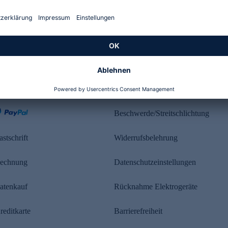
Kundenbewertung
ahlung
Rechtliches
Beschwerde/Streitschlichtung
astschrift
Widerrufsbelehrung
echnung
Datenschutzeinstellungen
atenkauf
Rücknahme Elektrogeräte
reditkarte
Barrierefreiheit