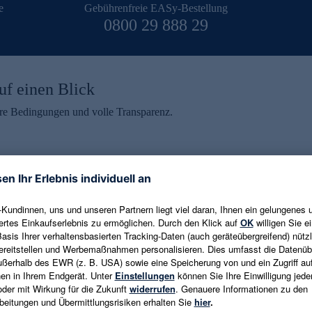
e
Gebührenfreie EASy-Bestellung
0800 29 888 29
uf einen Blick
aire Bedingungen und volle Transparenz.
ein erhalten
eren und aktuelle Trends,
E-Mail-Adresse eingeben
alten. Als Dankeschön
ne Abmeldung ist jederzeit in
Es gelten die
Datenschutzrichtlinien
un