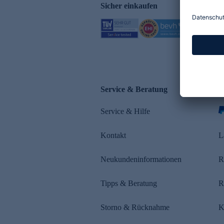
Sicher einkaufen
Service & Beratung
Z
Service & Hilfe
s
Kontakt
L
Neukundeninformationen
R
Tipps & Beratung
R
Storno & Rücknahme
K