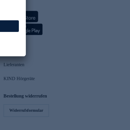
HSE App
Partner
Lieferanten
KIND Hörgeräte
Bestellung widerrufen
Widerrufsformular