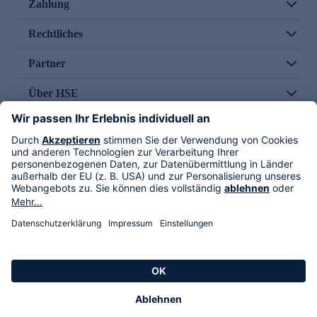
Zahlung
Rechtliches
Partner
Über HSE
Im TV
HSE International
Versand durch
Folge uns
AGB
Datenschutz
Impressum
Alle Rechte vorbehalten. Alle Preise inkl. gesetzlicher MwSt., zzgl. Versandkosten.