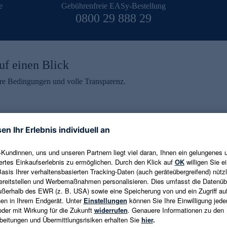
e
Gebührenfreie EASy-Bestellung
0800 29 888 29
uf einen Blick
aire Bedingungen und volle Transparenz.
ein erhalten
eren und aktuelle Trends,
E-Mail-Adresse eingeben
alten. Als Dankeschön
ne Abmeldung ist jederzeit in
Es gelten die
Datenschutzrichtlinien
un