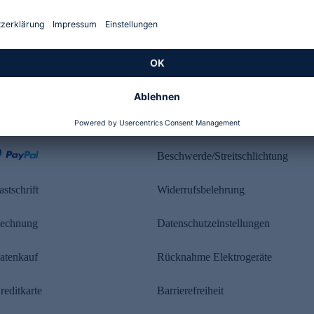
Kundenbewertung
ahlung
Rechtliches
Beschwerde/Streitschlichtung
astschrift
Widerrufsbelehrung
echnung
Datenschutzeinstellungen
atenkauf
Rücknahme Elektrogeräte
reditkarte
Barrierefreiheit