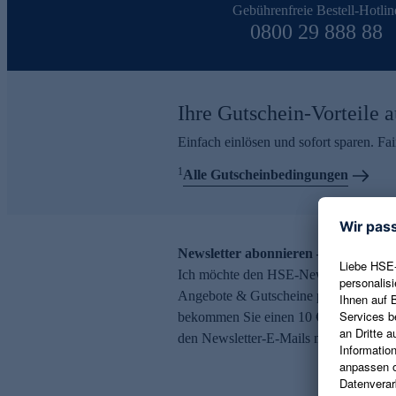
Gebührenfreie Bestell-Hotlin
0800 29 888 88
Ihre Gutschein-Vorteile a
Einfach einlösen und sofort sparen. F
1
Alle Gutscheinbedingungen
Newsletter abonnieren – 10 € Gutsch
Ich möchte den HSE-Newsletter abonni
Angebote & Gutscheine per E-Mail erh
bekommen Sie einen 10 € Gutschein. Ei
den Newsletter-E-Mails möglich.