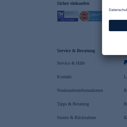
Sicher einkaufen
Service & Beratung
Z
Service & Hilfe
s
Kontakt
L
Neukundeninformationen
R
Tipps & Beratung
R
Storno & Rücknahme
K