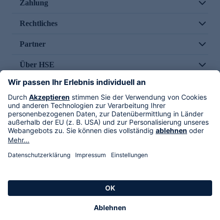
Zahlung
Rechtliches
Partner
Über HSE
Im TV
HSE International
Versand durch
Folge uns
AGB
Datenschutz
Impressum
Alle Rechte vorbehalten. Alle Preise inkl. gesetzlicher MwSt., zzgl. Versandkosten.