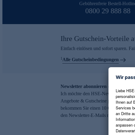
Gebührenfreie Bestell-Hotlin
0800 29 888 88
Ihre Gutschein-Vorteile a
Einfach einlösen und sofort sparen. F
1
Alle Gutscheinbedingungen
Newsletter abonnieren – 10 € Gutsch
Ich möchte den HSE-Newsletter abonni
Angebote & Gutscheine per E-Mail erh
bekommen Sie einen 10 € Gutschein. Ei
den Newsletter-E-Mails möglich.