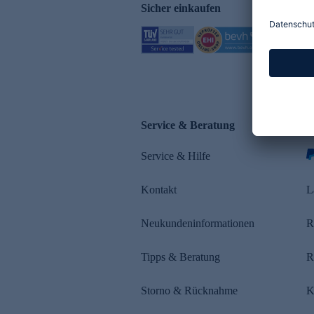
Sicher einkaufen
Service & Beratung
Z
Service & Hilfe
Kontakt
L
Neukundeninformationen
R
Tipps & Beratung
R
Storno & Rücknahme
K