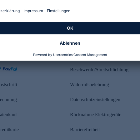
Kundenbewertung
ahlung
Rechtliches
Beschwerde/Streitschlichtung
astschrift
Widerrufsbelehrung
echnung
Datenschutzeinstellungen
atenkauf
Rücknahme Elektrogeräte
reditkarte
Barrierefreiheit