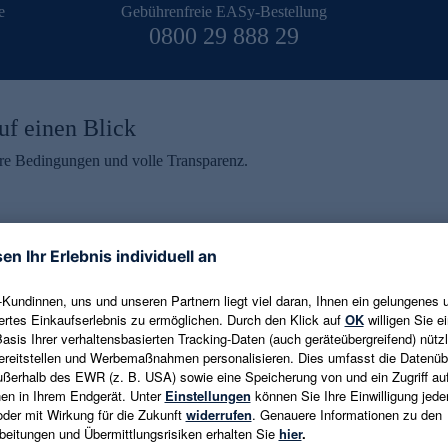
e
Gebührenfreie EASy-Bestellung
0800 29 888 29
uf einen Blick
aire Bedingungen und volle Transparenz.
ein erhalten
eren und aktuelle Trends,
E-Mail-Adresse eingeben
alten. Als Dankeschön
ne Abmeldung ist jederzeit in
Es gelten die
Datenschutzrichtlinien
un