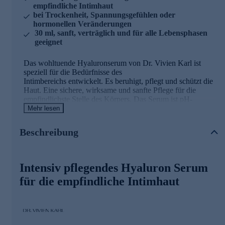
empfindliche Intimhaut
bei Trockenheit, Spannungsgefühlen oder
hormonellen Veränderungen
30 ml, sanft, verträglich und für alle Lebensphasen
geeignet
Das wohltuende Hyaluronserum von Dr. Vivien Karl ist
speziell für die Bedürfnisse des
Intimbereichs entwickelt. Es beruhigt, pflegt und schützt die
Haut. Eine sichere, wirksame und sanfte Pflege für die
empfindlichste Stelle des Körpers. Das Serum ist pH-
hautneutral, parfümfrei und dermatologisch verträglich. Sie
Mehr lesen
können sich also sicher sein, dass auch Ihre Haut das Serum
gut verträgt.
Beschreibung
So wirkt das Hyaluron Serum
Intensiv pflegendes Hyaluron Serum
- Spendet sofortige und lang anhaltende Feuchtigkeit
- Verbessert das Hautgefühl bei Trockenheit und
für die empfindliche Intimhaut
Spannungsgefühl
- Ideal für die tägliche Pflege - auch bei hormonellen
Veränderungen (z. B. Wechseljahre)
- Speziell für die Intimzone entwickelt - sanft, verträglich
und für alle Lebensphasen geeignet