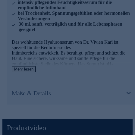
intensiv pflegendes Feuchtigkeitsserum für die
- Ohne Parfum und aggressive Inhaltsstoffe
empfindliche Intimhaut
bei Trockenheit, Spannungsgefühlen oder hormonellen
Hyaluron Serum für Ihr persönliches Wohlgefühl jetzt
Veränderungen
bequem online bestellen.
30 ml, sanft, verträglich und für alle Lebensphasen
geeignet
Das wohltuende Hyaluronserum von Dr. Vivien Karl ist
speziell für die Bedürfnisse des
Intimbereichs entwickelt. Es beruhigt, pflegt und schützt die
Haut. Eine sichere, wirksame und sanfte Pflege für die
empfindlichste Stelle des Körpers. Das Serum ist pH-
hautneutral, parfümfrei und dermatologisch verträglich. Sie
Mehr lesen
können sich also sicher sein, dass auch Ihre Haut das Serum
gut verträgt.
Maße & Details
So wirkt das Hyaluron Serum
- Spendet sofortige und lang anhaltende Feuchtigkeit
- Verbessert das Hautgefühl bei Trockenheit und
Spannungsgefühl
- Ideal für die tägliche Pflege - auch bei hormonellen
Veränderungen (z. B. Wechseljahre)
Produktvideo
- Speziell für die Intimzone entwickelt - sanft, verträglich und