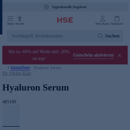
Tagesaktuelle Angebote
Menü
Ansicht
Mein Konto
Warenkorb
Suchen
Bis zu -60% auf Mode und -20%
Gutschein aktivieren
on top!
Intimpflege
Hyaluron Serum
Dr. Vivien Karl
Hyaluron Serum
485189