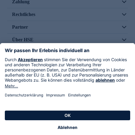
Zahlung
Rechtliches
Partner
Über HSE
Im TV
HSE International
Versand durch
Folge uns
AGB
Datenschutz
Impressum
Alle Rechte vorbehalten. Alle Preise inkl. gesetzlicher MwSt., zzgl. Versandkosten.