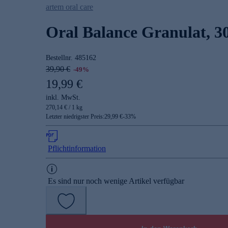
artem oral care
Oral Balance Granulat, 30
Bestellnr.
485162
39,90 €
-49%
19,99 €
inkl. MwSt.
270,14 € / 1 kg
Letzter niedrigster Preis:
29,99 €
-
33
%
Pflichtinformation
Es sind nur noch wenige Artikel verfügbar