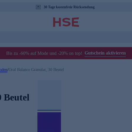
30 Tage kostenfreie Rücksendung
Gutschein aktivieren
Bis zu -60% auf Mode und -20% on top!
nden
/
Oral Balance Granulat, 30 Beutel
 Beutel