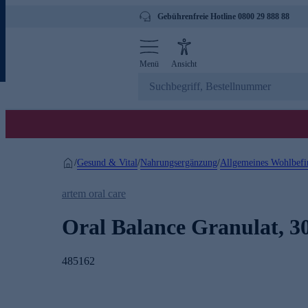
Gebührenfreie Hotline 0800 29 888 88
Menü
Ansicht
Gesund & Vital
Nahrungsergänzung
Allgemeines Wohlbefi
/
/
/
artem oral care
Oral Balance Granulat, 30
485162