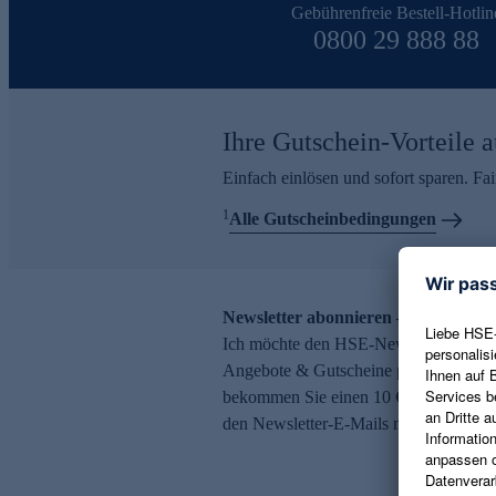
Gebührenfreie Bestell-Hotlin
0800 29 888 88
Ihre Gutschein-Vorteile a
Einfach einlösen und sofort sparen. F
1
Alle Gutscheinbedingungen
Newsletter abonnieren – 10 € Gutsch
Ich möchte den HSE-Newsletter abonni
Angebote & Gutscheine per E-Mail erh
bekommen Sie einen 10 € Gutschein. Ei
den Newsletter-E-Mails möglich.