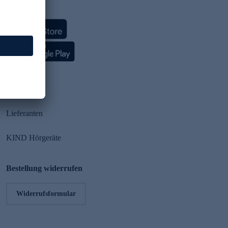
HSE App
Partner
Lieferanten
KIND Hörgeräte
Bestellung widerrufen
Widerrufsformular