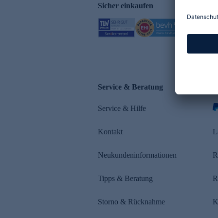
Sicher einkaufen
Service & Beratung
Z
Service & Hilfe
s
Kontakt
L
Neukundeninformationen
R
Tipps & Beratung
R
Storno & Rücknahme
K