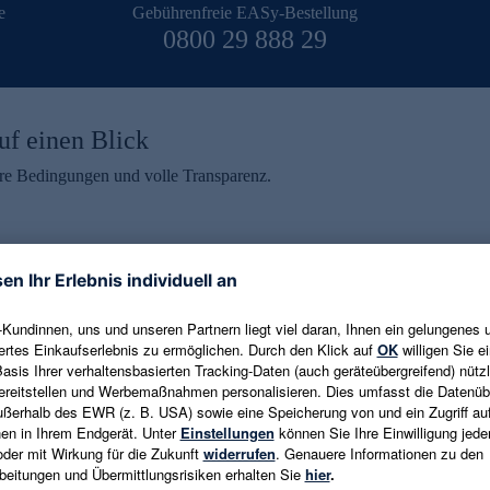
e
Gebührenfreie EASy-Bestellung
0800 29 888 29
uf einen Blick
aire Bedingungen und volle Transparenz.
ein erhalten
eren und aktuelle Trends,
E-Mail-Adresse eingeben
alten. Als Dankeschön
ne Abmeldung ist jederzeit in
Es gelten die
Datenschutzrichtlinien
un