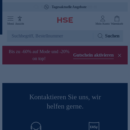
Gebührenfreie Hotline 0800 29 888 88
Tagesaktuelle Angebote
Menü
Ansicht
Mein Konto
Warenkorb
Suchen
Bis zu -60% auf Mode und -20%
Gutschein aktivieren
on top!
Kontaktieren Sie uns, wir
helfen gerne.