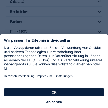
Zahlung
Rechtliches
Partner
Über HSE
Im TV
HSE International
Versand durch
Folge uns
AGB
Datenschutz
Impressum
Alle Rechte vorbehalten. Alle Preise inkl. gesetzlicher MwSt., zzgl. Versandkosten.