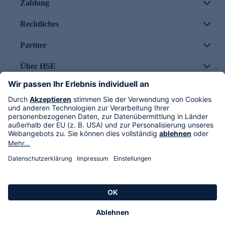
Zahlung
Rechtliches
Partner
Über HSE
Im TV
HSE International
Versand durch
Folge uns
AGB
Datenschutz
Impressum
Alle Rechte vorbehalten. Alle Preise inkl. gesetzlicher MwSt., zzgl. Versandkosten.