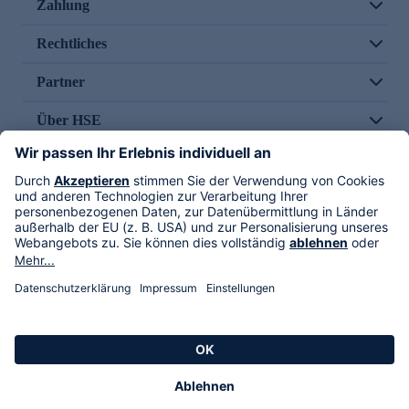
Zahlung
Rechtliches
Partner
Über HSE
Im TV
HSE International
Versand durch
Folge uns
AGB
Datenschutz
Impressum
Alle Rechte vorbehalten. Alle Preise inkl. gesetzlicher MwSt., zzgl. Versandkosten.