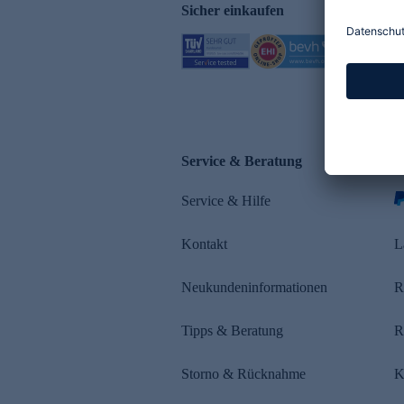
Sicher einkaufen
Service & Beratung
Z
Service & Hilfe
s
Kontakt
L
Neukundeninformationen
R
Tipps & Beratung
R
Storno & Rücknahme
K