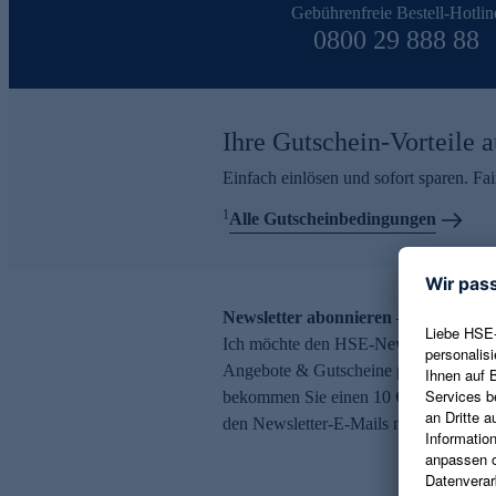
Gebührenfreie Bestell-Hotlin
0800 29 888 88
Ihre Gutschein-Vorteile a
Einfach einlösen und sofort sparen. F
1
Alle Gutscheinbedingungen
Newsletter abonnieren – 10 € Gutsch
Ich möchte den HSE-Newsletter abonni
Angebote & Gutscheine per E-Mail erh
bekommen Sie einen 10 € Gutschein. Ei
den Newsletter-E-Mails möglich.