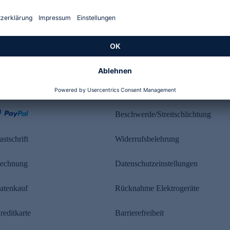
Kundenbewertung
ahlung
Rechtliches
Beschwerde/Streitschlichtung
astschrift
Widerrufsbelehrung
echnung
Datenschutzeinstellungen
atenkauf
Rücknahme Elektrogeräte
reditkarte
Barrierefreiheit