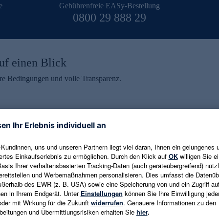
e
Gebührenfreie EASy-Bestellung
0800 29 888 29
uf einen Blick
aire Bedingungen und volle Transparenz.
ein erhalten
eren und aktuelle Trends,
E-Mail-Adresse eingeben
alten. Als Dankeschön
ne Abmeldung ist jederzeit in
Es gelten die
Datenschutzrichtlinien
un