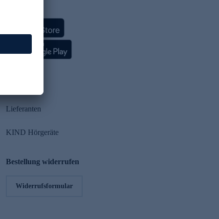
HSE App
Partner
Lieferanten
KIND Hörgeräte
Bestellung widerrufen
Widerrufsformular