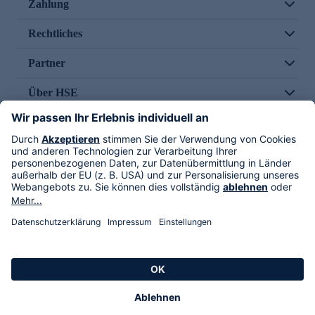
Zahlung
Rechtliches
Partner
Über HSE
Im TV
HSE International
Versand durch
Folge uns
AGB
Datenschutz
Impressum
Alle Rechte vorbehalten. Alle Preise inkl. gesetzlicher MwSt., zzgl. Versandkosten.