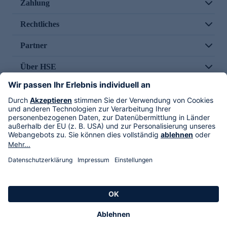
Zahlung
Rechtliches
Partner
Über HSE
Im TV
HSE International
Versand durch
Folge uns
AGB
Datenschutz
Impressum
Alle Rechte vorbehalten. Alle Preise inkl. gesetzlicher MwSt., zzgl. Versandkosten.