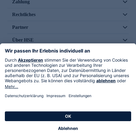
Zahlung
Rechtliches
Partner
Über HSE
Im TV
HSE International
Versand durch
Folge uns
AGB
Datenschutz
Impressum
Alle Rechte vorbehalten. Alle Preise inkl. gesetzlicher MwSt., zzgl. Versandkosten.