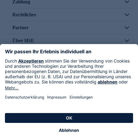
Zahlung
Rechtliches
Partner
Über HSE
Im TV
HSE International
Versand durch
Folge uns
AGB
Datenschutz
Impressum
Alle Rechte vorbehalten. Alle Preise inkl. gesetzlicher MwSt., zzgl. Versandkosten.