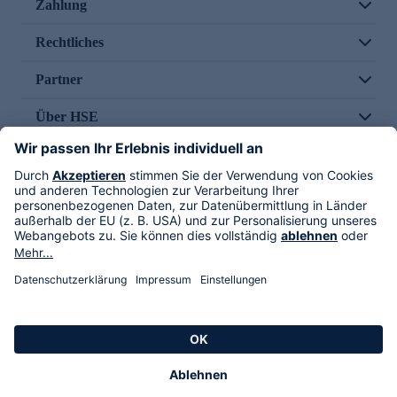
Zahlung
Rechtliches
Partner
Über HSE
Im TV
HSE International
Versand durch
Folge uns
AGB
Datenschutz
Impressum
Alle Rechte vorbehalten. Alle Preise inkl. gesetzlicher MwSt., zzgl. Versandkosten.