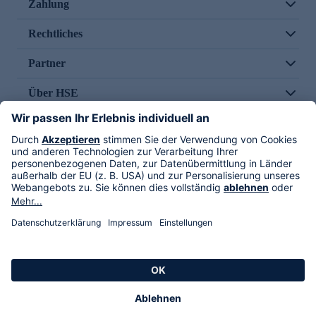
Zahlung
Rechtliches
Partner
Über HSE
Im TV
HSE International
Versand durch
Folge uns
AGB
Datenschutz
Impressum
Alle Rechte vorbehalten. Alle Preise inkl. gesetzlicher MwSt., zzgl. Versandkosten.