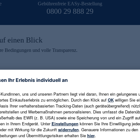
e
Gebührenfreie EASy-Bestellung
0800 29 888 29
uf einen Blick
aire Bedingungen und volle Transparenz.
ein erhalten
eren und aktuelle Trends,
E-Mail-Adresse eingeben
alten. Als Dankeschön
ne Abmeldung ist jederzeit in
Es gelten die
Datenschutzrichtlinien
un