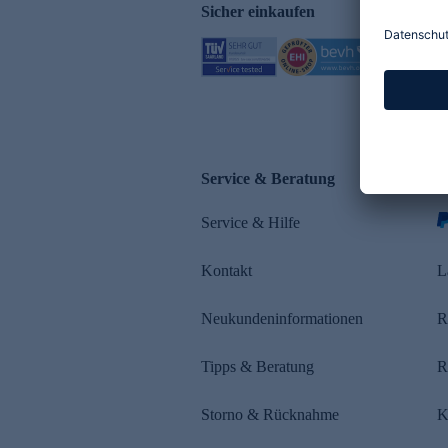
Sicher einkaufen
Service & Beratung
Z
Service & Hilfe
s
Kontakt
L
Neukundeninformationen
R
Tipps & Beratung
R
Storno & Rücknahme
K