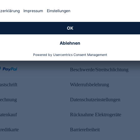
Kundenbewertung
ahlung
Rechtliches
Beschwerde/Streitschlichtung
astschrift
Widerrufsbelehrung
echnung
Datenschutzeinstellungen
atenkauf
Rücknahme Elektrogeräte
reditkarte
Barrierefreiheit