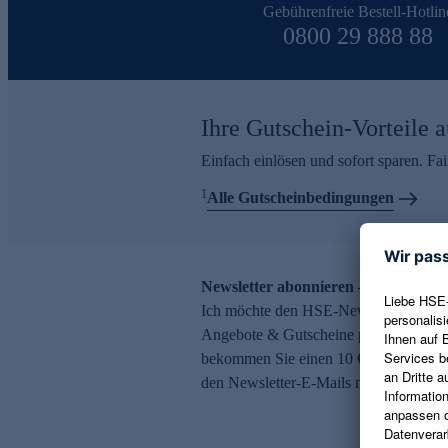
Gebührenfreie Bestell-Hotlin
0800 29 888 88
Ihre Gutschein-Vorteile a
Einfach einlösen und sofort sparen. F
1
Alle Gutscheinbedingungen
Newsletter abonnieren – 10 € Gutsch
Ich möchte den HSE-Newsletter abonni
Angebote & Gutscheine per E-Mail erh
bekommen Sie einen 10 € Gutschein. Ei
den Newsletter-E-Mails möglich.