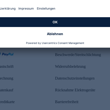
Kundenbewertung
ahlung
Rechtliches
Beschwerde/Streitschlichtung
astschrift
Widerrufsbelehrung
echnung
Datenschutzeinstellungen
atenkauf
Rücknahme Elektrogeräte
reditkarte
Barrierefreiheit