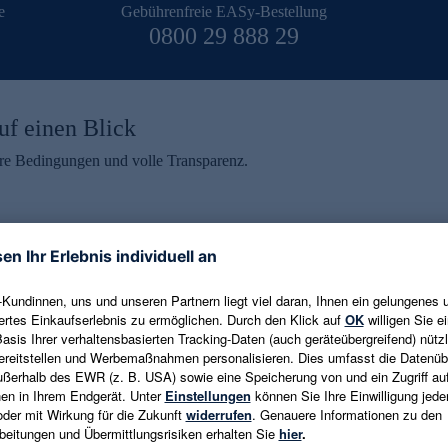
e
Gebührenfreie EASy-Bestellung
0800 29 888 29
uf einen Blick
aire Bedingungen und volle Transparenz.
ein erhalten
eren und aktuelle Trends,
E-Mail-Adresse eingeben
alten. Als Dankeschön
ne Abmeldung ist jederzeit in
Es gelten die
Datenschutzrichtlinien
un