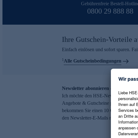
Gebührenfreie Bestell-Hotlin
0800 29 888 88
Ihre Gutschein-Vorteile a
Einfach einlösen und sofort sparen. F
1
Alle Gutscheinbedingungen
Newsletter abonnieren – 10 € Gutsch
Ich möchte den HSE-Newsletter abonni
Angebote & Gutscheine per E-Mail erh
bekommen Sie einen 10 € Gutschein. Ei
den Newsletter-E-Mails möglich.