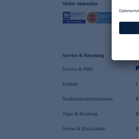
Sicher einkaufen
Service & Beratung
Z
Service & Hilfe
s
Kontakt
L
Neukundeninformationen
R
Tipps & Beratung
R
Storno & Rücknahme
K