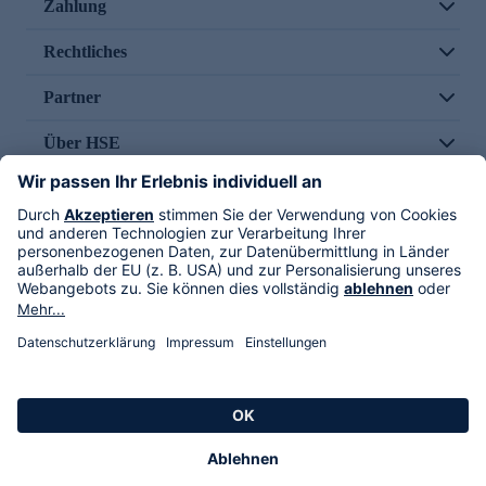
Zahlung
Rechtliches
Partner
Über HSE
Im TV
HSE International
Versand durch
Folge uns
AGB
Datenschutz
Impressum
Alle Rechte vorbehalten. Alle Preise inkl. gesetzlicher MwSt., zzgl. Versandkosten.