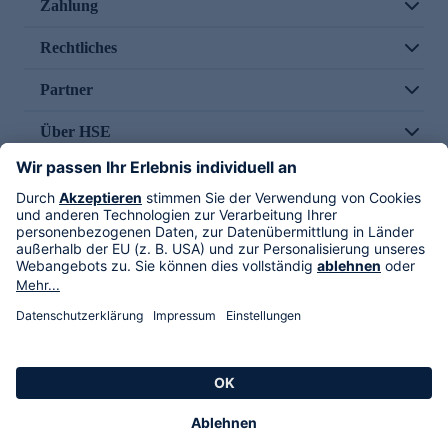
Zahlung
Rechtliches
Partner
Über HSE
Im TV
HSE International
Versand durch
Folge uns
AGB
Datenschutz
Impressum
Alle Rechte vorbehalten. Alle Preise inkl. gesetzlicher MwSt., zzgl. Versandkosten.