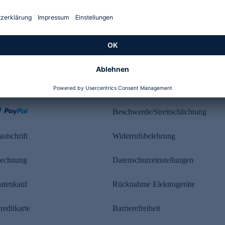
Kundenbewertung
ahlung
Rechtliches
Beschwerde/Streitschlichtung
astschrift
Widerrufsbelehrung
echnung
Datenschutzeinstellungen
atenkauf
Rücknahme Elektrogeräte
reditkarte
Barrierefreiheit