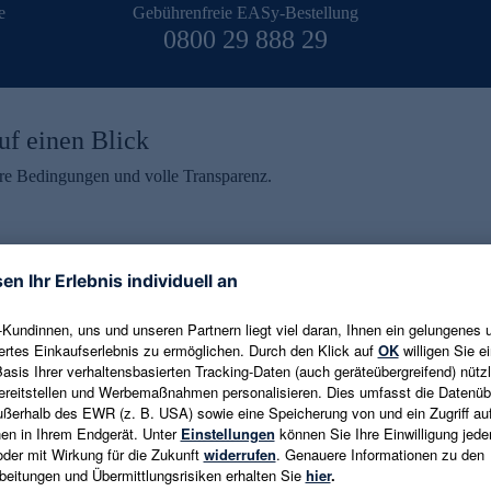
e
Gebührenfreie EASy-Bestellung
0800 29 888 29
uf einen Blick
aire Bedingungen und volle Transparenz.
ein erhalten
eren und aktuelle Trends,
E-Mail-Adresse eingeben
alten. Als Dankeschön
ne Abmeldung ist jederzeit in
Es gelten die
Datenschutzrichtlinien
un