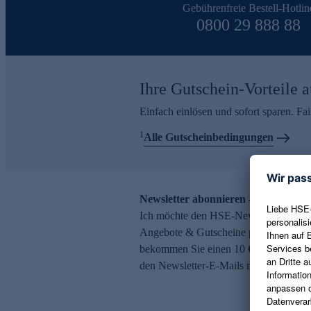
Gebührenfreie Bestell-Hotlin
0800 29 888 88
Ihre Gutschein-Vorteile a
Einfach einlösen und sofort sparen. F
1
Alle Gutscheinbedingungen
Newsletter abonnieren – 10 € Gutsch
Ich möchte den HSE-Newsletter abonni
Angebote & Gutscheine per E-Mail erh
bekommen Sie einen 10 € Gutschein. Ei
den Newsletter-E-Mails möglich.