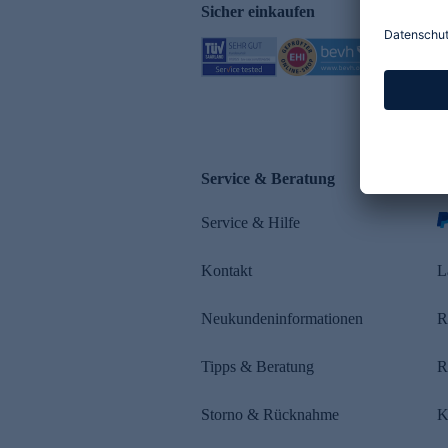
Sicher einkaufen
Service & Beratung
Z
Service & Hilfe
s
Kontakt
L
Neukundeninformationen
R
Tipps & Beratung
R
Storno & Rücknahme
K