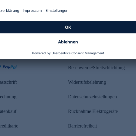
Kundenbewertung
ahlung
Rechtliches
Beschwerde/Streitschlichtung
astschrift
Widerrufsbelehrung
echnung
Datenschutzeinstellungen
atenkauf
Rücknahme Elektrogeräte
reditkarte
Barrierefreiheit