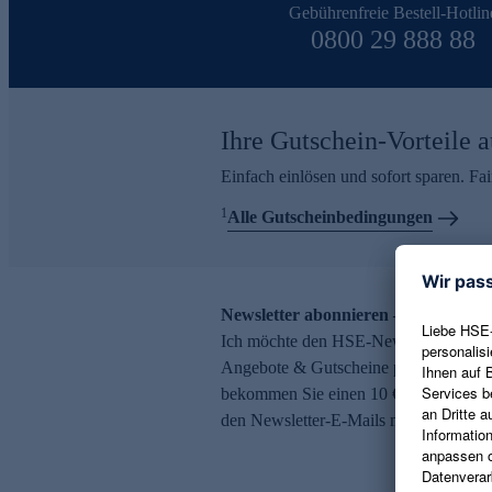
Gebührenfreie Bestell-Hotlin
0800 29 888 88
Ihre Gutschein-Vorteile a
Einfach einlösen und sofort sparen. F
1
Alle Gutscheinbedingungen
Newsletter abonnieren – 10 € Gutsch
Ich möchte den HSE-Newsletter abonni
Angebote & Gutscheine per E-Mail erh
bekommen Sie einen 10 € Gutschein. Ei
den Newsletter-E-Mails möglich.