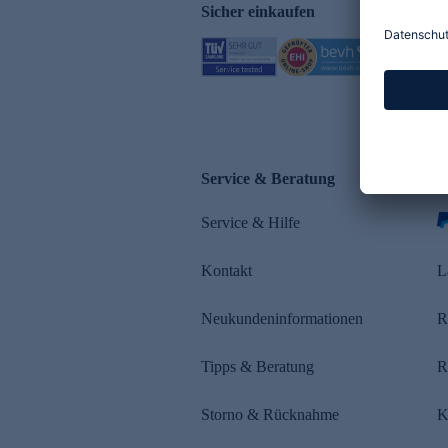
Sicher einkaufen
Service & Beratung
Z
Service & Hilfe
s
Kontakt
L
Neukundeninformationen
R
Tipps & Beratung
R
Storno & Rücknahme
K