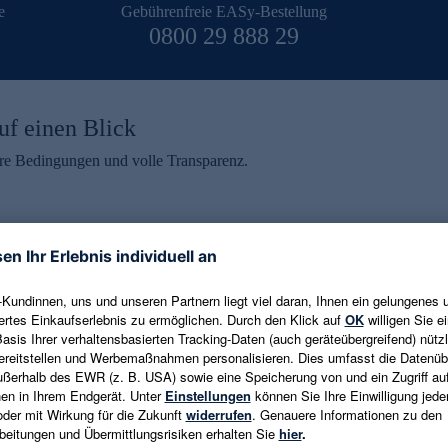
e
Gebührenfreie EASy-Bestellung
0800 29 888 29
uf einen Blick
aire Bedingungen und volle Transparenz.
ein erhalten
eren und aktuelle Trends,
E-Mail-Adresse eingeben
alten. Als Dankeschön
ne Abmeldung ist jederzeit in
Es gelten die
Datenschutzrichtlinien
un