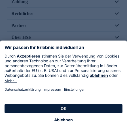
Zahlung
Rechtliches
Partner
Über HSE
Im TV
HSE International
Versand durch
Folge uns
AGB
Datenschutz
Impressum
Alle Rechte vorbehalten. Alle Preise inkl. gesetzlicher MwSt., zzgl. Versandkosten.