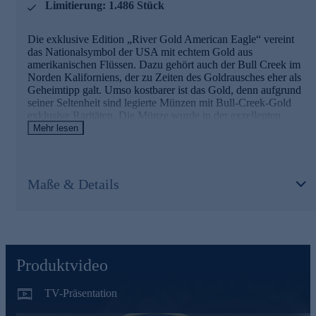
Limitierung: 1.486 Stück
.990 Fine Gold mit einem Anteil von Bull-Creek-Gold
Auflage nur 1.486 Münzen
Erhaltung: Proof Like
Die exklusive Edition „River Gold American Eagle“ vereint
mit Münz-Etui und Echtheitszertifikat
das Nationalsymbol der USA mit echtem Gold aus
amerikanischen Flüssen. Dazu gehört auch der Bull Creek im
Gleich online für Ihre Sammlung sichern.
Norden Kaliforniens, der zu Zeiten des Goldrausches eher als
Geheimtipp galt. Umso kostbarer ist das Gold, denn aufgrund
seiner Seltenheit sind legierte Münzen mit Bull-Creek-Gold
exklusive Raritäten. Die Münze wurde in der exzellenten
Prägequalität „Prooflike“ aus massivem .990 Gold gefertigt
Mehr lesen
und enthält eine Legierung des besonderen Bull-Creek-Goldes.
Auf der Vorderseite prangt ein majestätischer Weißkopfseeadler
im Anflug auf den detailliert dargestellten Fluss. Die Auflage ist
auf nur 1.486 Exemplare limitiert. Edelmetallgehalt, Echtheit
Maße & Details
und Status als amtliches Zahlungsmittel werden durch ein
Zertifikat garantiert, das jedem Exemplar in dem
repräsentativen Münz-Etui beiliegt.
Die Details der Ausgabe im Überblick
Produktvideo
1/10 Oz River Gold American Eagle mit massivem Gold
aus den Förderstätten des Bull Creek River
TV-Präsentation
mit dem berühmtesten (Münz-)Motiv der USA, dem
American Eagle