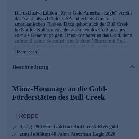
Die exklusive Edition „River Gold American Eagle“ vereint
das Nationalsymbol der USA mit echtem Gold aus
amerikanischen Flüssen. Dazu gehört auch der Bull Creek
im Norden Kaliforniens, der zu Zeiten des Goldrausches
eher als Geheimtipp galt. Umso kostbarer ist das Gold, denn
aufgrund seiner Seltenheit sind legierte Münzen mit Bull-
Creek-Gold exklusive Raritäten. Die Münze wurde in der
exzellenten Prägequalität „Prooflike“ aus massivem .990
Mehr lesen
Gold gefertigt und enthält eine Legierung des besonderen
Bull-Creek-Goldes. Auf der Vorderseite prangt ein
Beschreibung
majestätischer Weißkopfseeadler im Anflug auf den
detailliert dargestellten Fluss. Die Auflage ist auf nur 1.486
Exemplare limitiert. Edelmetallgehalt, Echtheit und Status als
amtliches Zahlungsmittel werden durch ein Zertifikat
Münz-Hommage an die Gold-
garantiert, das jedem Exemplar in dem repräsentativen
Förderstätten des Bull Creek
Münz-Etui beiliegt.
Die Details der Ausgabe im Überblick
1/10 Oz River Gold American Eagle mit massivem Gold
3,11 g .990 Fine Gold mit Bull Creek Rivergold
aus den Förderstätten des Bull Creek River
mit dem berühmtesten (Münz-)Motiv der USA, dem
zum Jubiläum 40 Jahre American Eagle 2026
American Eagle