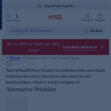
Tagesaktuelle Angebote
Menü
Ansicht
Mein Konto
Warenkorb
Suchen
Bis zu -60% auf Mode und -20%
Gutschein aktivieren
on top!
Münzen
Goldmünze Bull Creek Rivergold Eagle
Ausverkauft
Dieses Produkt ist momentan leider ausverkauft.
Entdecken Sie unsere Alternativen oder lassen Sie sich
benachrichtigen, sobald es wieder verfügbar ist!
Alternative Produkte