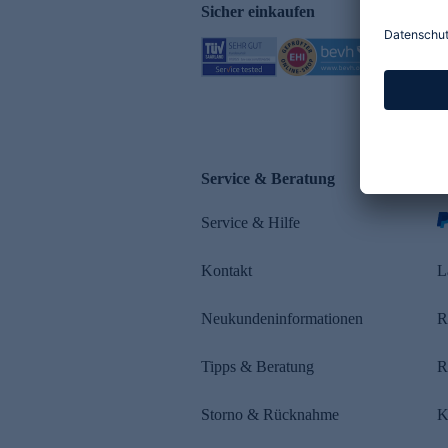
Sicher einkaufen
Service & Beratung
Z
Service & Hilfe
Kontakt
L
Neukundeninformationen
R
Tipps & Beratung
R
Storno & Rücknahme
K