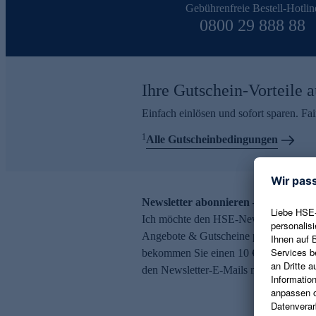
Gebührenfreie Bestell-Hotlin
0800 29 888 88
Ihre Gutschein-Vorteile a
Einfach einlösen und sofort sparen. F
1
Alle Gutscheinbedingungen
Newsletter abonnieren – 10 € Gutsch
Ich möchte den HSE-Newsletter abonni
Angebote & Gutscheine per E-Mail erh
bekommen Sie einen 10 € Gutschein. Ei
den Newsletter-E-Mails möglich.