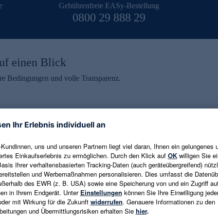
e
Gebührenfreie EASy-Bestellung
0800 29 888 29
uf einen Blick
aire Bedingungen und volle Transparenz.
ein erhalten
eren und aktuelle Trends,
E-Mail-Adresse eingeben
alten. Als Dankeschön
ne Abmeldung ist jederzeit in
Es gelten die
Datenschutzrichtlinien
un