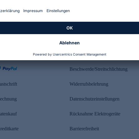
Kundenbewertung
ahlung
Rechtliches
Beschwerde/Streitschlichtung
astschrift
Widerrufsbelehrung
echnung
Datenschutzeinstellungen
atenkauf
Rücknahme Elektrogeräte
reditkarte
Barrierefreiheit