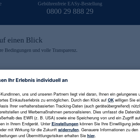
e
Gebührenfreie EASy-Bestellung
0800 29 888 29
uf einen Blick
aire Bedingungen und volle Transparenz.
ein erhalten
eren und aktuelle Trends,
E-Mail-Adresse eingeben
alten. Als Dankeschön
ne Abmeldung ist jederzeit in
Es gelten die
Datenschutzrichtlinien
un