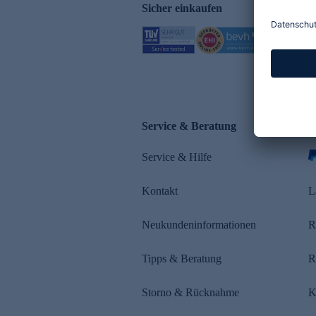
Sicher einkaufen
Service & Beratung
Z
Service & Hilfe
s
Kontakt
L
Neukundeninformationen
R
Tipps & Beratung
R
Storno & Rücknahme
K