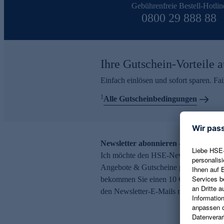
Gebührenfreie Bestell-Hotlin
0800 29 888 88
Ihre Gutschein-Vorteile a
Einfach einlösen und sofort sparen. F
1
Alle Gutscheinbedingungen
Newsletter abonnieren – 10 € Gutsch
Ich möchte den HSE-Newsletter abonni
Angebote & Gutscheine per E-Mail erh
bekommen Sie einen 10 € Gutschein. Ei
den Newsletter-E-Mails möglich.