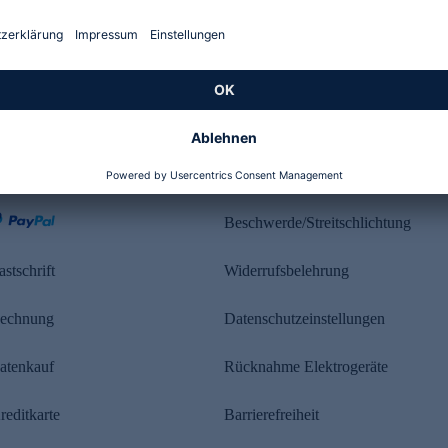
Kundenbewertung
ahlung
Rechtliches
Beschwerde/Streitschlichtung
astschrift
Widerrufsbelehrung
echnung
Datenschutzeinstellungen
atenkauf
Rücknahme Elektrogeräte
reditkarte
Barrierefreiheit