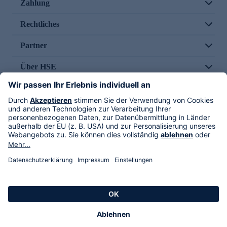
Zahlung
Rechtliches
Partner
Über HSE
Im TV
HSE International
Versand durch
Folge uns
AGB
Datenschutz
Impressum
Alle Rechte vorbehalten. Alle Preise inkl. gesetzlicher MwSt., zzgl. Versandkosten.