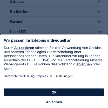
Zahlung
Rechtliches
Partner
Über HSE
Im TV
HSE International
Versand durch
Folge uns
AGB
Datenschutz
Impressum
Alle Rechte vorbehalten. Alle Preise inkl. gesetzlicher MwSt., zzgl. Versandkosten.