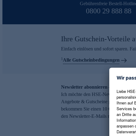
Gebührenfreie Bestell-Hotlin
0800 29 888 88
Ihre Gutschein-Vorteile a
Einfach einlösen und sofort sparen. F
1
Alle Gutscheinbedingungen
Newsletter abonnieren – 10 € Gutsch
Ich möchte den HSE-Newsletter abonni
Angebote & Gutscheine per E-Mail erh
bekommen Sie einen 10 € Gutschein. Ei
den Newsletter-E-Mails möglich.