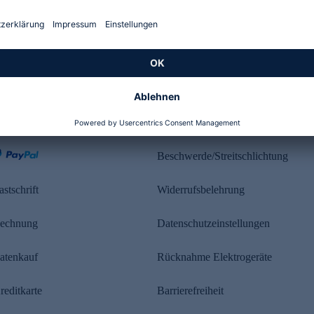
Kundenbewertung
ahlung
Rechtliches
Beschwerde/Streitschlichtung
astschrift
Widerrufsbelehrung
echnung
Datenschutzeinstellungen
atenkauf
Rücknahme Elektrogeräte
reditkarte
Barrierefreiheit