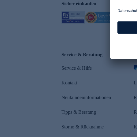
Sicher einkaufen
Service & Beratung
Z
Service & Hilfe
s
Kontakt
L
Neukundeninformationen
R
Tipps & Beratung
R
Storno & Rücknahme
K