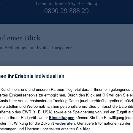
e
Gebührenfreie EASy-Bestellung
0800 29 888 29
uf einen Blick
aire Bedingungen und volle Transparenz.
ein erhalten
eren und aktuelle Trends,
E-Mail-Adresse eingeben
alten. Als Dankeschön
ne Abmeldung ist jederzeit in
Es gelten die
Datenschutzrichtlinien
un