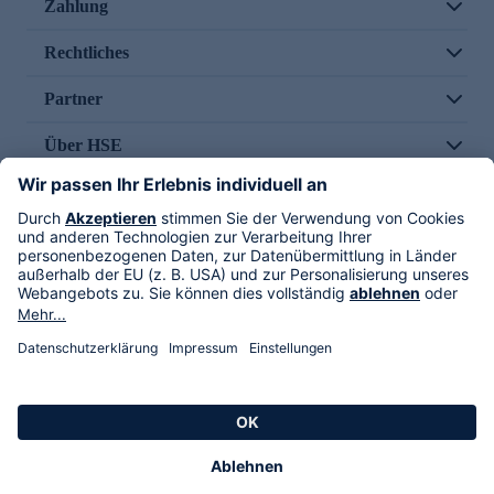
Zahlung
Rechtliches
Partner
Über HSE
Im TV
HSE International
Versand durch
Folge uns
AGB
Datenschutz
Impressum
Alle Rechte vorbehalten. Alle Preise inkl. gesetzlicher MwSt., zzgl. Versandkosten.