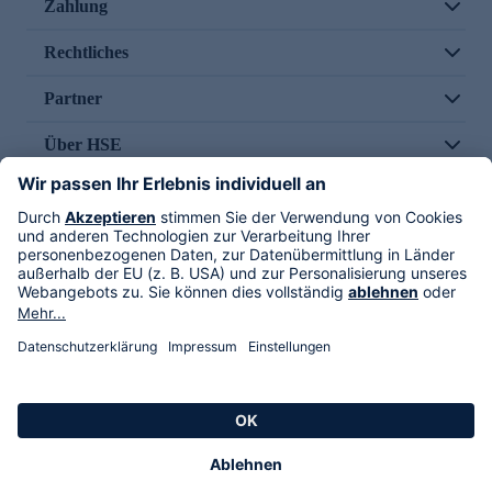
Zahlung
Rechtliches
Partner
Über HSE
Im TV
HSE International
Versand durch
Folge uns
AGB
Datenschutz
Impressum
Alle Rechte vorbehalten. Alle Preise inkl. gesetzlicher MwSt., zzgl. Versandkosten.