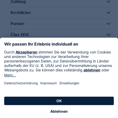
Zahlung
Rechtliches
Partner
Über HSE
Im TV
HSE International
Versand durch
Folge uns
AGB
Datenschutz
Impressum
Alle Rechte vorbehalten. Alle Preise inkl. gesetzlicher MwSt., zzgl. Versandkosten.