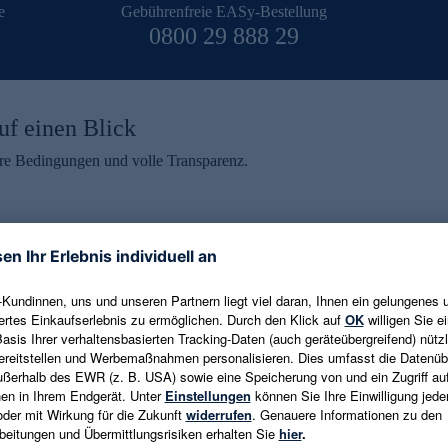
e
Gebührenfreie EASy-Bestellung
0800 29 888 29
uf einen Blick
aire Bedingungen und volle Transparenz.
ein erhalten
eren und aktuelle Trends,
E-Mail-Adresse eingeben
alten. Als Dankeschön
ne Abmeldung ist jederzeit in
Es gelten die
Datenschutzrichtlinien
un