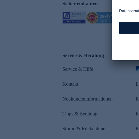
Sicher einkaufen
Service & Beratung
Z
Service & Hilfe
Kontakt
L
Neukundeninformationen
R
Tipps & Beratung
R
Storno & Rücknahme
K