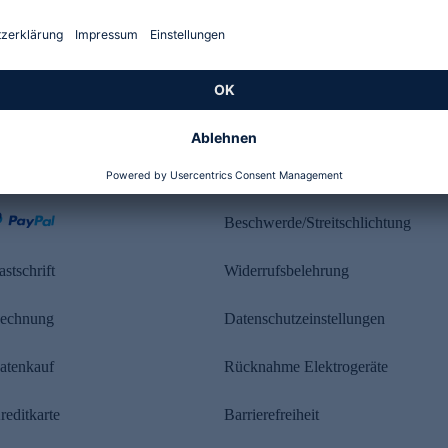
Kundenbewertung
ahlung
Rechtliches
Beschwerde/Streitschlichtung
astschrift
Widerrufsbelehrung
echnung
Datenschutzeinstellungen
atenkauf
Rücknahme Elektrogeräte
reditkarte
Barrierefreiheit