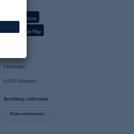
HSE App
Partner
Lieferanten
KIND Hörgeräte
Bestellung widerrufen
Widerrufsformular