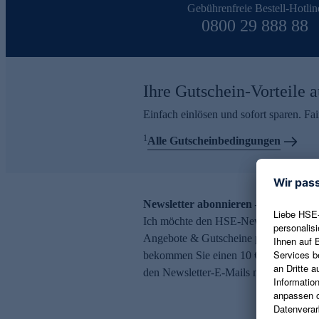
Gebührenfreie Bestell-Hotlin
0800 29 888 88
Ihre Gutschein-Vorteile a
Einfach einlösen und sofort sparen. F
1
Alle Gutscheinbedingungen
Newsletter abonnieren – 10 € Gutsch
Ich möchte den HSE-Newsletter abonni
Angebote & Gutscheine per E-Mail erh
bekommen Sie einen 10 € Gutschein. Ei
den Newsletter-E-Mails möglich.