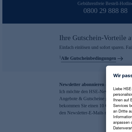
Gebührenfreie Bestell-Hotlin
0800 29 888 88
Ihre Gutschein-Vorteile a
Einfach einlösen und sofort sparen. F
1
Alle Gutscheinbedingungen
Newsletter abonnieren – 10 € Gutsch
Ich möchte den HSE-Newsletter abonni
Angebote & Gutscheine per E-Mail erh
bekommen Sie einen 10 € Gutschein. Ei
den Newsletter-E-Mails möglich.