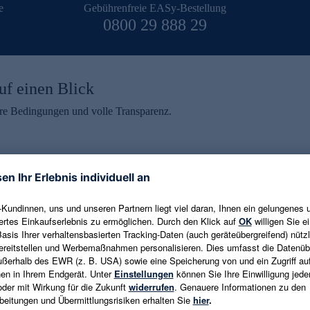
e
Gebührenfreie EASy-Bestellung
0800 29 888 29
uf einen Blick
aire Bedingungen und volle Transparenz.
ein erhalten
eren und aktuelle Trends,
E-Mail-Adresse eingeben
alten. Als Dankeschön
ne Abmeldung ist jederzeit in
Es gelten die
Datenschutzrichtlinien
un