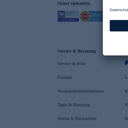
Sicher einkaufen
Service & Beratung
Z
Service & Hilfe
s
Kontakt
L
Neukundeninformationen
R
Tipps & Beratung
R
Storno & Rücknahme
K