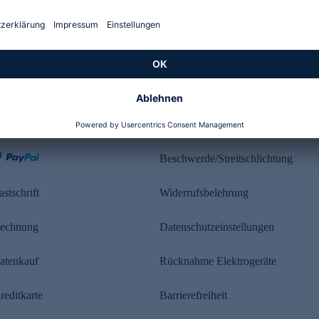
Kundenbewertung
ahlung
Rechtliches
Beschwerde/Streitschlichtung
astschrift
Widerrufsbelehrung
echnung
Datenschutzeinstellungen
atenkauf
Rücknahme Elektrogeräte
reditkarte
Barrierefreiheit