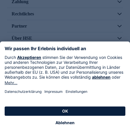
Zahlung
Rechtliches
Partner
Über HSE
Im TV
HSE International
Versand durch
Folge uns
AGB
Datenschutz
Impressum
Alle Rechte vorbehalten. Alle Preise inkl. gesetzlicher MwSt., zzgl. Versandkosten.