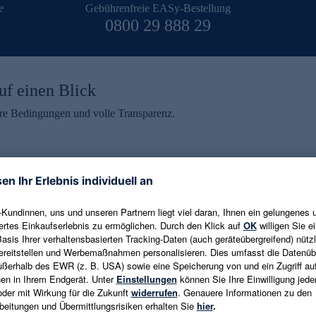
e
Gebührenfreie EASy-Bestellung
0800 29 888 29
uf einen Blick
aire Bedingungen und volle Transparenz.
ein erhalten
eren und aktuelle Trends,
E-Mail-Adresse eingeben
alten. Als Dankeschön
ne Abmeldung ist jederzeit in
Es gelten die
Datenschutzrichtlinien
un