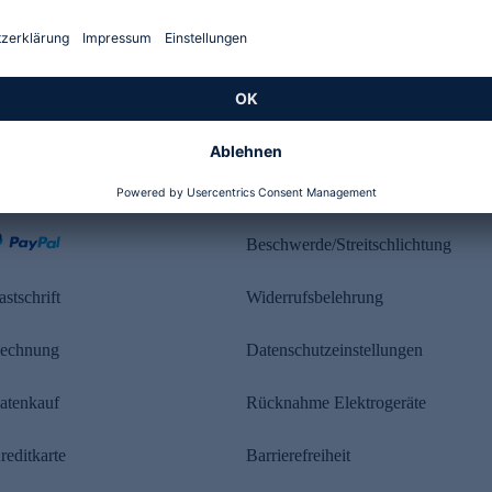
Kundenbewertung
ahlung
Rechtliches
Beschwerde/Streitschlichtung
astschrift
Widerrufsbelehrung
echnung
Datenschutzeinstellungen
atenkauf
Rücknahme Elektrogeräte
reditkarte
Barrierefreiheit