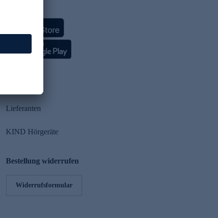
HSE App
Partner
Lieferanten
KIND Hörgeräte
Bestellung widerrufen
Widerrufsformular