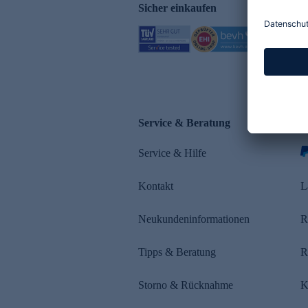
Sicher einkaufen
Service & Beratung
Z
Service & Hilfe
s
Kontakt
L
Neukundeninformationen
R
Tipps & Beratung
R
Storno & Rücknahme
K