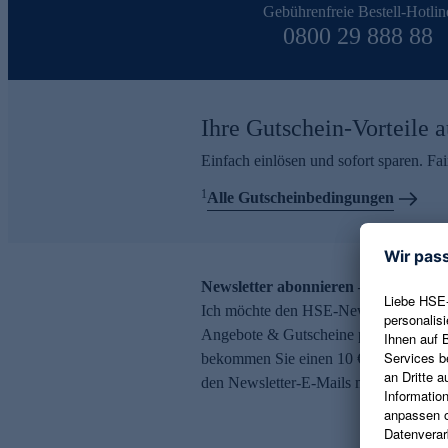
Gebührenfreie Bestell-Hotlin
0800 29 888 88
Ihre Gutschein-Vorteile a
Einfach einlösen und sofort sparen. F
1
Alle Gutscheinbedingungen
Newsletter abonnieren – 10 € Gutsch
Ich möchte den HSE-Newsletter abonni
Angebote & Gutscheine per E-Mail erh
bekommen Sie einen 10 € Gutschein. Ei
den Newsletter-E-Mails möglich.