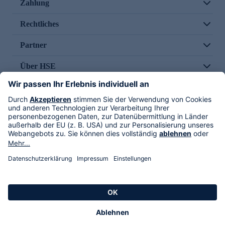
Zahlung
Rechtliches
Partner
Über HSE
Im TV
HSE International
Versand durch
Folge uns
AGB
Datenschutz
Impressum
Alle Rechte vorbehalten. Alle Preise inkl. gesetzlicher MwSt., zzgl. Versandkosten.