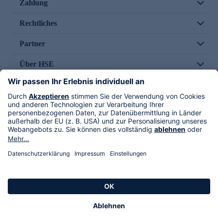
Zahlung
Rechtliches
Partner
Über HSE
Im TV
HSE International
Versand durch
Folge uns
AGB
Datenschutz
Impressum
Alle Rechte vorbehalten. Alle Preise inkl. gesetzlicher MwSt., zzgl. Versandkosten.