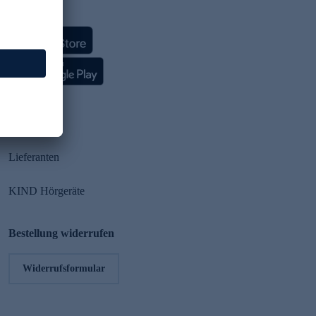
HSE App
Partner
Lieferanten
KIND Hörgeräte
Bestellung widerrufen
Widerrufsformular