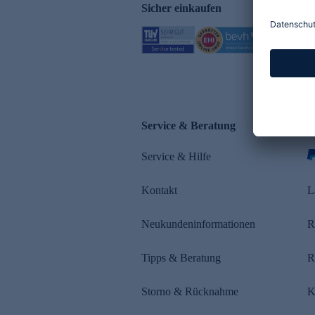
Sicher einkaufen
Service & Beratung
Z
Service & Hilfe
s
Kontakt
L
Neukundeninformationen
R
Tipps & Beratung
R
Storno & Rücknahme
K