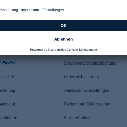
Kundenbewertung
ahlung
Rechtliches
Beschwerde/Streitschlichtung
astschrift
Widerrufsbelehrung
echnung
Datenschutzeinstellungen
atenkauf
Rücknahme Elektrogeräte
reditkarte
Barrierefreiheit