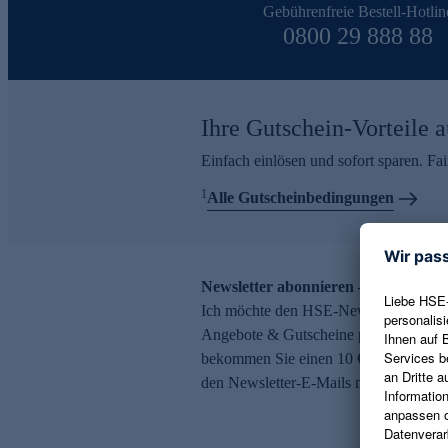
Gebührenfreie Bestell-Hotlin
0800 29 888 88
Ihre Gutschein-Vorteile a
Einfach einlösen und sofort sparen. F
1
Alle Gutscheinbedingungen
Newsletter abonnieren – 10 € Gutsch
Ich möchte den HSE-Newsletter abonni
Angebote & Gutscheine per E-Mail erh
bekommen Sie einen 10 € Gutschein. Ei
den Newsletter-E-Mails möglich.