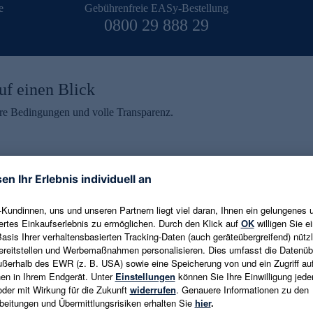
e
Gebührenfreie EASy-Bestellung
0800 29 888 29
uf einen Blick
aire Bedingungen und volle Transparenz.
ein erhalten
eren und aktuelle Trends,
E-Mail-Adresse eingeben
alten. Als Dankeschön
ne Abmeldung ist jederzeit in
Es gelten die
Datenschutzrichtlinien
un