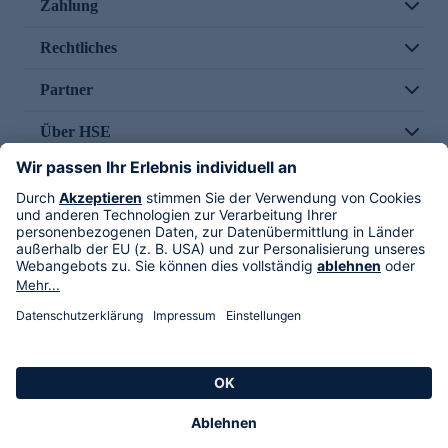
Zahlung
Rechtliches
Partner
Über HSE
Im TV
HSE International
Versand durch
Folge uns
AGB
Datenschutz
Impressum
Alle Rechte vorbehalten. Alle Preise inkl. gesetzlicher MwSt., zzgl. Versandkosten.