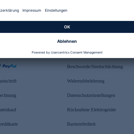
Kundenbewertung
ahlung
Rechtliches
Beschwerde/Streitschlichtung
astschrift
Widerrufsbelehrung
echnung
Datenschutzeinstellungen
atenkauf
Rücknahme Elektrogeräte
reditkarte
Barrierefreiheit