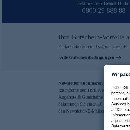
Gebührenfreie Bestell-Hotlin
0800 29 888 88
Ihre Gutschein-Vorteile a
Einfach einlösen und sofort sparen. F
1
Alle Gutscheinbedingungen
Newsletter abonnieren – 10 € Gutsch
Ich möchte den HSE-Newsletter abonni
Angebote & Gutscheine per E-Mail erh
bekommen Sie einen 10 € Gutschein. Ei
den Newsletter-E-Mails möglich.