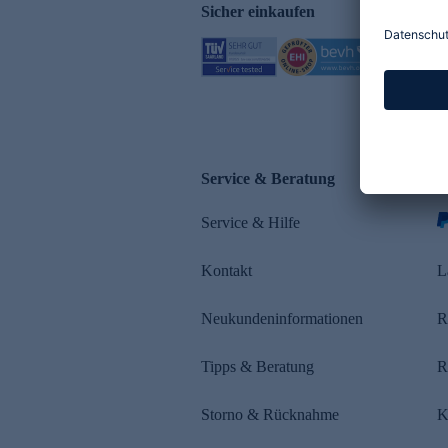
Sicher einkaufen
Service & Beratung
Z
Service & Hilfe
s
Kontakt
L
Neukundeninformationen
R
Tipps & Beratung
R
Storno & Rücknahme
K