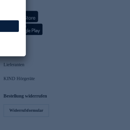
HSE App
Partner
Lieferanten
KIND Hörgeräte
Bestellung widerrufen
Widerrufsformular