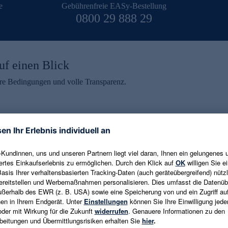
e
Gebührenfreie EASy-Bestellung
0800 29 888 29
uf einen Blick
aire Bedingungen und volle Transparenz.
ein erhalten
eren und aktuelle Trends,
E-Mail-Adresse eingeben
alten. Als Dankeschön
ne Abmeldung ist jederzeit in
Es gelten die
Datenschutzrichtlinien
un