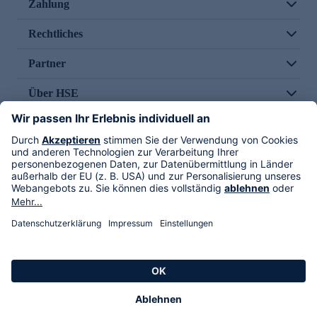
Zahlung
Rechtliches
Partner
Über HSE
Im TV
HSE International
Versand durch
Folge uns
AGB
Datenschutz
Impressum
Alle Rechte vorbehalten. Alle Preise inkl. gesetzlicher MwSt., zzgl. Versandkosten.