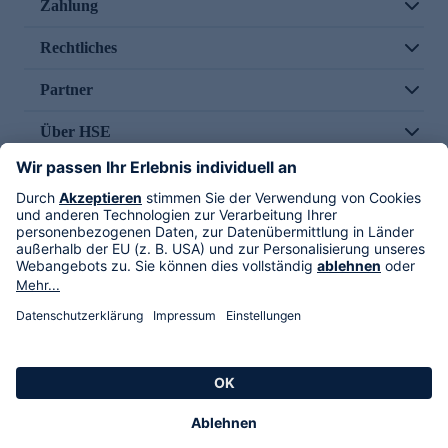
Zahlung
Rechtliches
Partner
Über HSE
Im TV
HSE International
Versand durch
Folge uns
AGB
Datenschutz
Impressum
Alle Rechte vorbehalten. Alle Preise inkl. gesetzlicher MwSt., zzgl. Versandkosten.