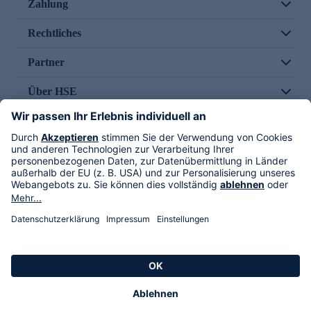
Zahlung
Rechtliches
Partner
Über HSE
Im TV
HSE International
Versand durch
Folge uns
AGB
Datenschutz
Impressum
Alle Rechte vorbehalten. Alle Preise inkl. gesetzlicher MwSt., zzgl. Versandkosten.