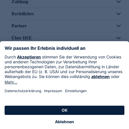
Zahlung
Rechtliches
Partner
Über HSE
Im TV
HSE International
Versand durch
Folge uns
AGB
Datenschutz
Impressum
Alle Rechte vorbehalten. Alle Preise inkl. gesetzlicher MwSt., zzgl. Versandkosten.