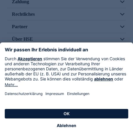
Zahlung
Rechtliches
Partner
Über HSE
Im TV
HSE International
Versand durch
Folge uns
AGB
Datenschutz
Impressum
Alle Rechte vorbehalten. Alle Preise inkl. gesetzlicher MwSt., zzgl. Versandkosten.